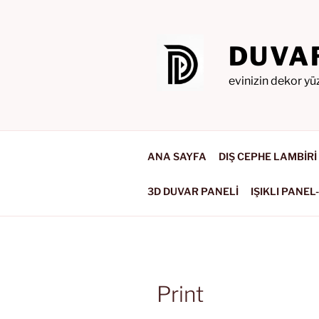
İçeriğe
geç
DUVA
evinizin dekor yü
ANA SAYFA
DIŞ CEPHE LAMBİRİ
3D DUVAR PANELİ
IŞIKLI PANEL
Print