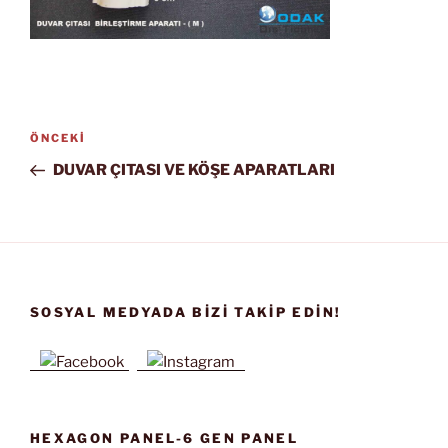
Yazı
Önceki
ÖNCEKI
gezinmesi
Yazı
DUVAR ÇITASI VE KÖŞE APARATLARI
SOSYAL MEDYADA BIZI TAKIP EDIN!
HEXAGON PANEL-6 GEN PANEL