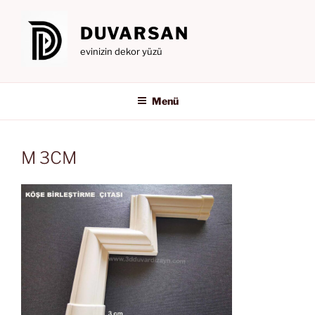
İçeriğe
geç
DUVARSAN
evinizin dekor yüzü
Menü
M 3CM