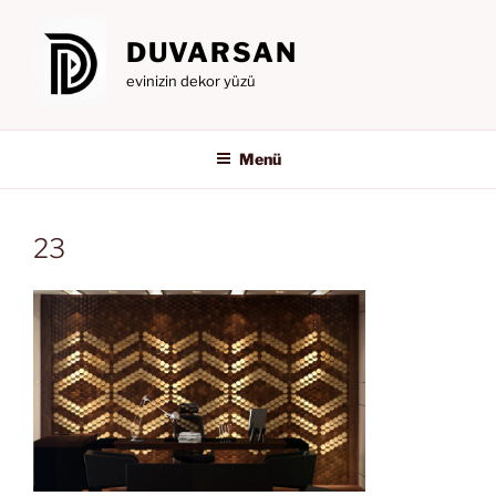
İçeriğe
geç
DUVARSAN
evinizin dekor yüzü
Menü
23