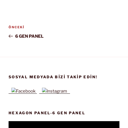
Yazı
Önceki
ÖNCEKI
gezinmesi
Yazı
6 GEN PANEL
SOSYAL MEDYADA BIZI TAKIP EDIN!
HEXAGON PANEL-6 GEN PANEL
Video