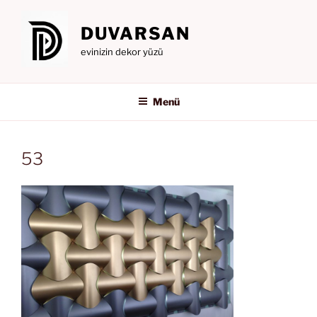
İçeriğe
geç
DUVARSAN
evinizin dekor yüzü
Menü
53