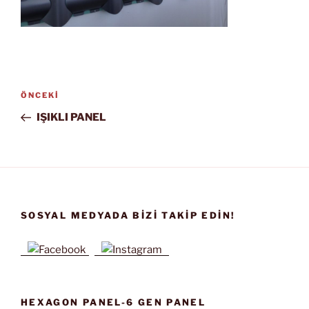
Yazı
Önceki
ÖNCEKI
gezinmesi
Yazı
IŞIKLI PANEL
SOSYAL MEDYADA BIZI TAKIP EDIN!
HEXAGON PANEL-6 GEN PANEL