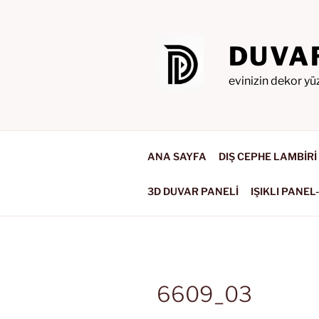
İçeriğe
geç
DUVA
evinizin dekor yü
ANA SAYFA
DIŞ CEPHE LAMBİRİ
3D DUVAR PANELİ
IŞIKLI PANEL
6609_03