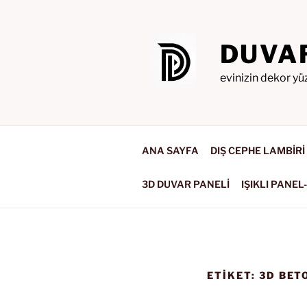
İçeriğe
geç
DUVA
evinizin dekor yü
ANA SAYFA
DIŞ CEPHE LAMBİRİ
3D DUVAR PANELİ
IŞIKLI PANEL
ETIKET:
3D BET