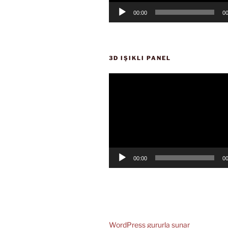
00:00
00
3D IŞIKLI PANEL
Video
oynatıcı
00:00
00
WordPress gururla sunar