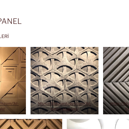
PANEL
LERİ
ayn.com/3d-
https://3dduvardizayn.com/3d-
https://3d
le/
beton-esagono/
be