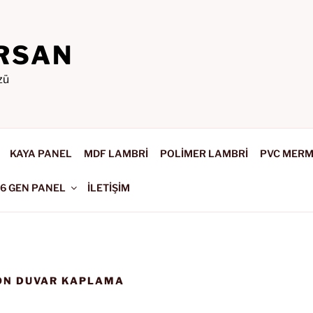
RSAN
zü
KAYA PANEL
MDF LAMBRİ
POLİMER LAMBRİ
PVC MER
-6 GEN PANEL
İLETİŞİM
ON DUVAR KAPLAMA