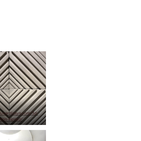
duvardizayn.com/3d-
ton-hipnoz/