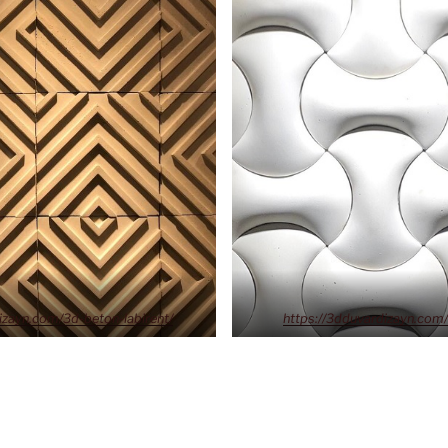
izayn.com/3d-beton-labirent/
https://3dduvardizayn.com/