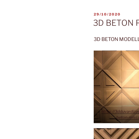
YAYIM
29/10/2020
TARIHI
3D BETON 
3D BETON MODEL
https://3dduvardiz
beton-misca