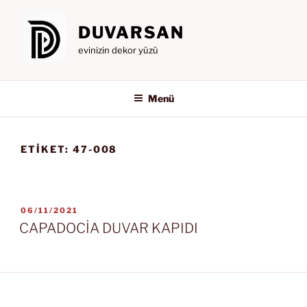
İçeriğe
geç
DUVARSAN
evinizin dekor yüzü
Menü
ETIKET:
47-008
YAYIM
06/11/2021
TARIHI
CAPADOCİA DUVAR KAPIDI