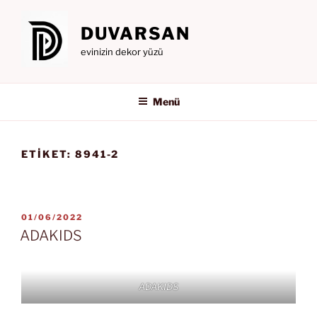
İçeriğe
geç
DUVARSAN
evinizin dekor yüzü
Menü
ETIKET:
8941-2
YAYIM
01/06/2022
TARIHI
ADAKIDS
ADAKIDS