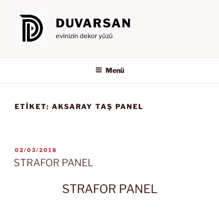
İçeriğe
geç
DUVARSAN
evinizin dekor yüzü
Menü
ETIKET:
AKSARAY TAŞ PANEL
YAYIM
02/03/2018
TARIHI
STRAFOR PANEL
STRAFOR PANEL