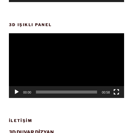
3D IŞIKLI PANEL
Video
oynatıcı
00:00
00:58
İLETIŞIM
3D DUVAR DİZYAN