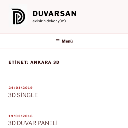
İçeriğe
geç
DUVARSAN
evinizin dekor yüzü
Menü
ETIKET:
ANKARA 3D
YAYIM
24/01/2019
TARIHI
3D SİNGLE
YAYIM
19/02/2018
TARIHI
3D DUVAR PANELİ