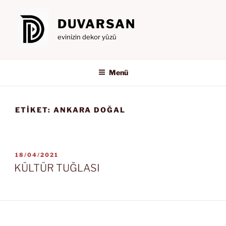
İçeriğe
geç
DUVARSAN
evinizin dekor yüzü
Menü
ETIKET:
ANKARA DOĞAL
YAYIM
18/04/2021
TARIHI
KÜLTÜR TUĞLASI