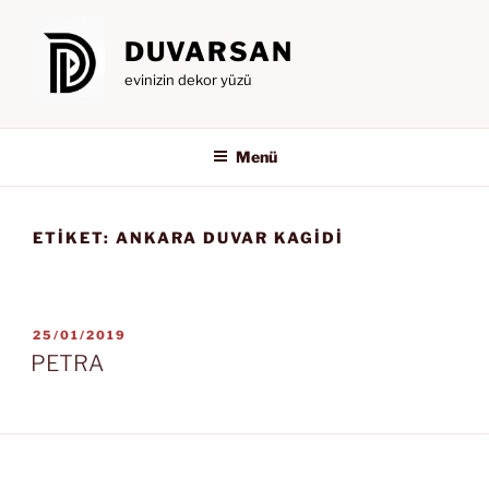
İçeriğe
geç
DUVARSAN
evinizin dekor yüzü
Menü
ETIKET:
ANKARA DUVAR KAGIDI
YAYIM
25/01/2019
TARIHI
PETRA