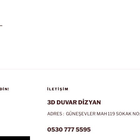
L
DIN!
İLETIŞIM
3D DUVAR DİZYAN
ADRES : GÜNEŞEVLER MAH 119 SOKAK NO:
0530 777 5595