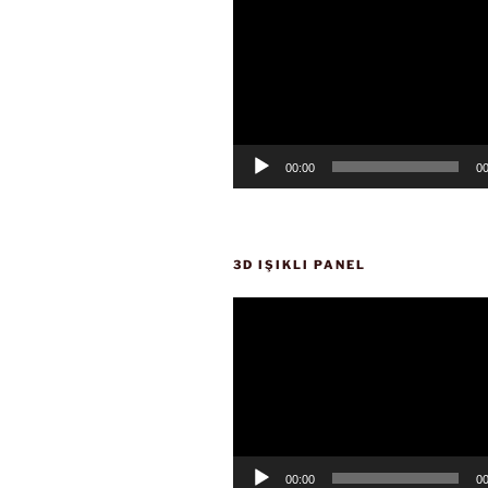
oynatıcı
00:00
00
3D IŞIKLI PANEL
Video
oynatıcı
00:00
00