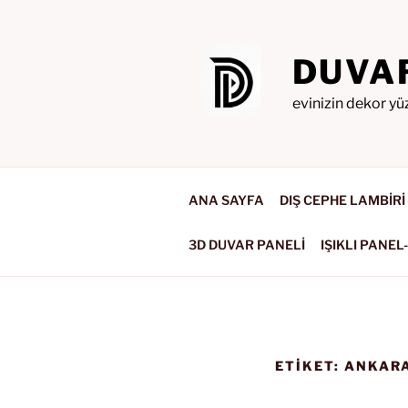
İçeriğe
geç
DUVA
evinizin dekor yü
ANA SAYFA
DIŞ CEPHE LAMBİRİ
3D DUVAR PANELİ
IŞIKLI PANEL
ETIKET:
ANKARA