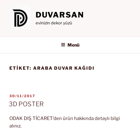
İçeriğe
geç
DUVARSAN
evinizin dekor yüzü
Menü
ETIKET:
ARABA DUVAR KAĞIDI
YAYIM
30/11/2017
TARIHI
3D POSTER
ODAK DIŞ TİCARET’den ürün hakkında detaylı bilgi
alınız.