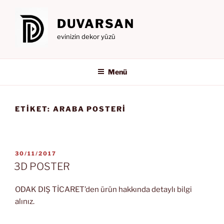
İçeriğe
geç
DUVARSAN
evinizin dekor yüzü
Menü
ETIKET:
ARABA POSTERİ
YAYIM
30/11/2017
TARIHI
3D POSTER
ODAK DIŞ TİCARET’den ürün hakkında detaylı bilgi
alınız.