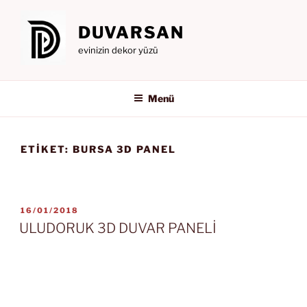
İçeriğe
geç
DUVARSAN
evinizin dekor yüzü
Menü
ETIKET:
BURSA 3D PANEL
YAYIM
16/01/2018
TARIHI
ULUDORUK 3D DUVAR PANELİ