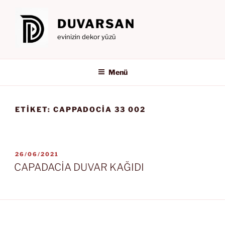
İçeriğe
geç
DUVARSAN
evinizin dekor yüzü
Menü
ETIKET:
CAPPADOCIA 33 002
YAYIM
26/06/2021
TARIHI
CAPADACİA DUVAR KAĞIDI