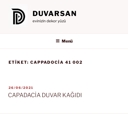
İçeriğe
geç
DUVARSAN
evinizin dekor yüzü
Menü
ETIKET:
CAPPADOCIA 41 002
YAYIM
26/06/2021
TARIHI
CAPADACİA DUVAR KAĞIDI