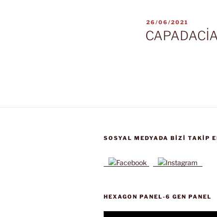
YAYIM
26/06/2021
TARIHI
CAPADACİA
SOSYAL MEDYADA BIZI TAKIP E
HEXAGON PANEL-6 GEN PANEL
Video