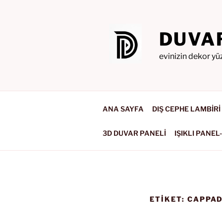
İçeriğe
geç
DUVA
evinizin dekor yü
ANA SAYFA
DIŞ CEPHE LAMBİRİ
3D DUVAR PANELİ
IŞIKLI PANEL
ETIKET:
CAPPAD