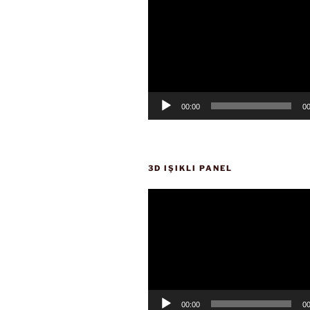
oynatıcı
00:00
00
3D IŞIKLI PANEL
Video
oynatıcı
00:00
00