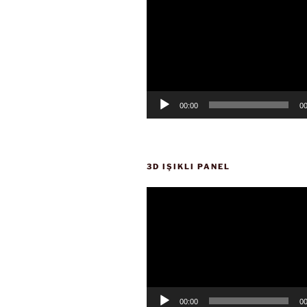
oynatıcı
00:00
00
3D IŞIKLI PANEL
Video
oynatıcı
00:00
00