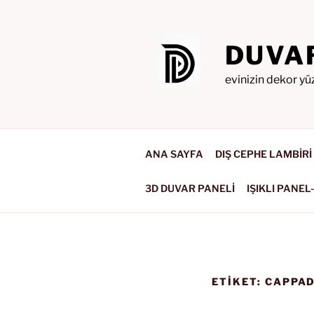
İçeriğe
geç
DUVA
evinizin dekor yü
ANA SAYFA
DIŞ CEPHE LAMBİRİ
3D DUVAR PANELİ
IŞIKLI PANEL
ETIKET:
CAPPAD