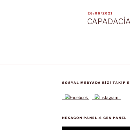
YAYIM
26/06/2021
TARIHI
CAPADACİA
SOSYAL MEDYADA BIZI TAKIP E
HEXAGON PANEL-6 GEN PANEL
Video