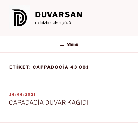
İçeriğe
geç
DUVARSAN
evinizin dekor yüzü
Menü
ETIKET:
CAPPADOCIA 43 001
YAYIM
26/06/2021
TARIHI
CAPADACİA DUVAR KAĞIDI