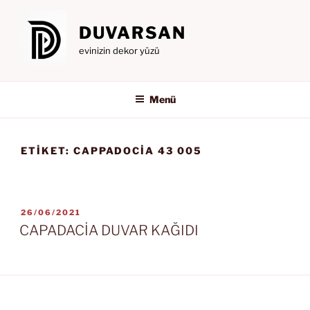
İçeriğe
geç
DUVARSAN
evinizin dekor yüzü
Menü
ETIKET:
CAPPADOCIA 43 005
YAYIM
26/06/2021
TARIHI
CAPADACİA DUVAR KAĞIDI