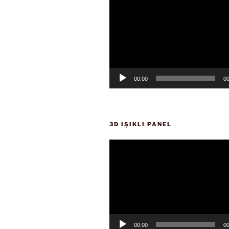
oynatıcı
00:00
00
3D IŞIKLI PANEL
Video
oynatıcı
00:00
00