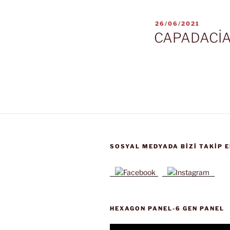
YAYIM
26/06/2021
TARIHI
CAPADACİA
SOSYAL MEDYADA BIZI TAKIP E
HEXAGON PANEL-6 GEN PANEL
Video