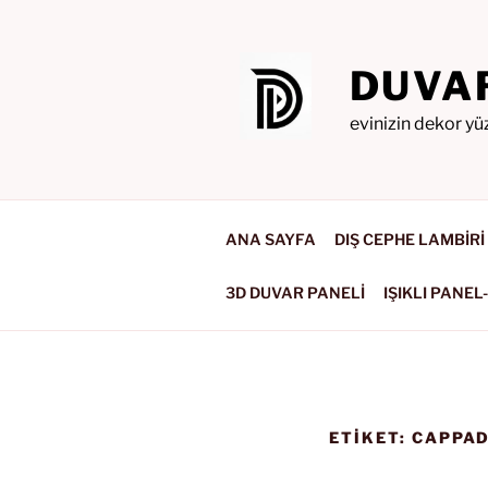
İçeriğe
geç
DUVA
evinizin dekor yü
ANA SAYFA
DIŞ CEPHE LAMBİRİ
3D DUVAR PANELİ
IŞIKLI PANEL
ETIKET:
CAPPAD