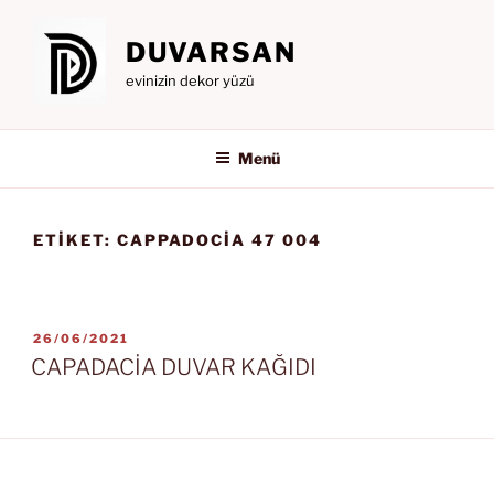
İçeriğe
geç
DUVARSAN
evinizin dekor yüzü
Menü
ETIKET:
CAPPADOCIA 47 004
YAYIM
26/06/2021
TARIHI
CAPADACİA DUVAR KAĞIDI