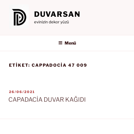
İçeriğe
geç
DUVARSAN
evinizin dekor yüzü
Menü
ETIKET:
CAPPADOCIA 47 009
YAYIM
26/06/2021
TARIHI
CAPADACİA DUVAR KAĞIDI