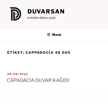
İçeriğe
geç
DUVARSAN
evinizin dekor yüzü
Menü
ETIKET:
CAPPADOCIA 48 005
YAYIM
26/06/2021
TARIHI
CAPADACİA DUVAR KAĞIDI