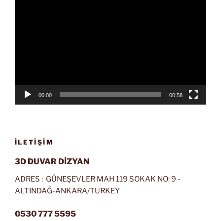
Video
oynatıcı
00:00
00:58
İLETIŞIM
3D DUVAR DİZYAN
ADRES : GÜNEŞEVLER MAH 119 SOKAK NO: 9 -
ALTINDAĞ-ANKARA/TURKEY
0530 777 5595