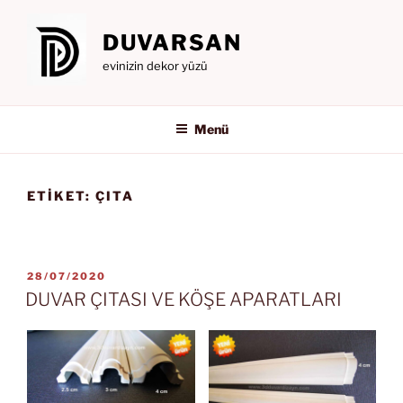
İçeriğe
geç
DUVARSAN
evinizin dekor yüzü
Menü
ETIKET:
ÇITA
YAYIM
28/07/2020
TARIHI
DUVAR ÇITASI VE KÖŞE APARATLARI