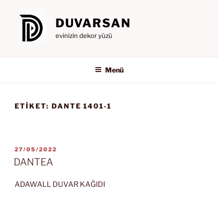
İçeriğe
geç
DUVARSAN
evinizin dekor yüzü
Menü
ETIKET:
DANTE 1401-1
YAYIM
27/05/2022
TARIHI
DANTEA
ADAWALL DUVAR KAĞIDI