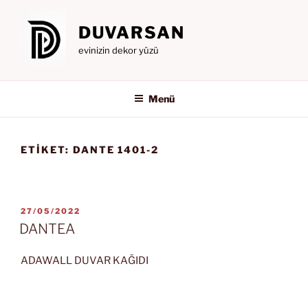
İçeriğe
geç
DUVARSAN
evinizin dekor yüzü
Menü
ETIKET:
DANTE 1401-2
YAYIM
27/05/2022
TARIHI
DANTEA
ADAWALL DUVAR KAĞIDI