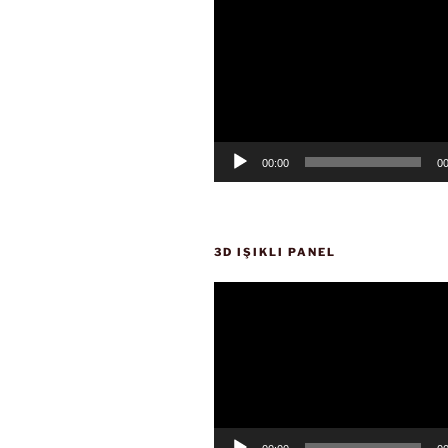
Video
oynatıcı
00:00
00
3D IŞIKLI PANEL
Video
oynatıcı