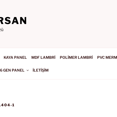
RSAN
zü
KAYA PANEL
MDF LAMBRİ
POLİMER LAMBRİ
PVC MER
-6 GEN PANEL
İLETİŞİM
1404-1