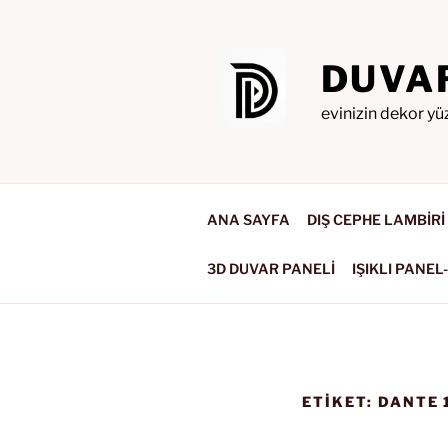
İçeriğe
geç
DUVA
evinizin dekor yü
ANA SAYFA
DIŞ CEPHE LAMBİRİ
3D DUVAR PANELİ
IŞIKLI PANEL
ETIKET:
DANTE 