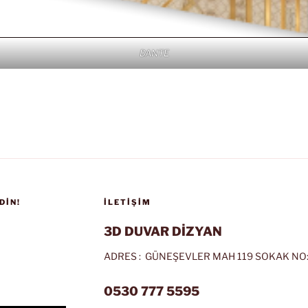
DANTE
DIN!
İLETIŞIM
3D DUVAR DİZYAN
ADRES : GÜNEŞEVLER MAH 119 SOKAK NO:
0530 777 5595