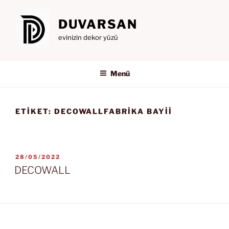
İçeriğe
geç
DUVARSAN
evinizin dekor yüzü
Menü
ETIKET:
DECOWALLFABRIKA BAYII
YAYIM
28/05/2022
TARIHI
DECOWALL