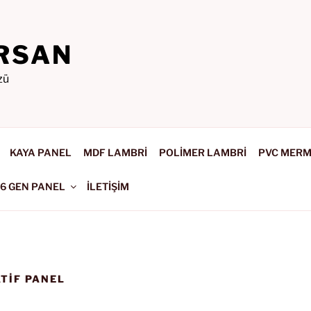
RSAN
zü
KAYA PANEL
MDF LAMBRİ
POLİMER LAMBRİ
PVC MER
-6 GEN PANEL
İLETİŞİM
TIF PANEL