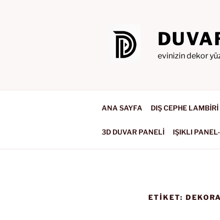
İçeriğe
geç
DUVA
evinizin dekor yü
ANA SAYFA
DIŞ CEPHE LAMBİRİ
3D DUVAR PANELİ
IŞIKLI PANEL
ETIKET:
DEKORA