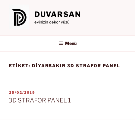
İçeriğe
geç
DUVARSAN
evinizin dekor yüzü
Menü
ETIKET:
DİYARBAKIR 3D STRAFOR PANEL
YAYIM
25/02/2019
TARIHI
3D STRAFOR PANEL 1