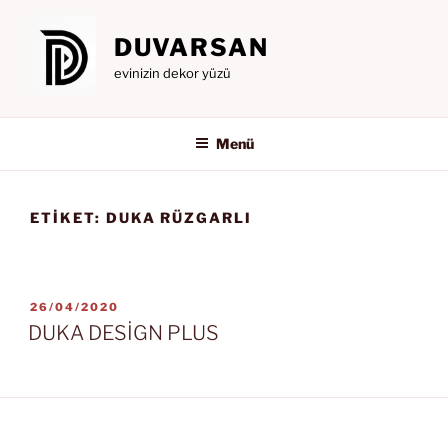
İçeriğe
geç
DUVARSAN
evinizin dekor yüzü
Menü
ETIKET:
DUKA RÜZGARLI
YAYIM
26/04/2020
TARIHI
DUKA DESİGN PLUS