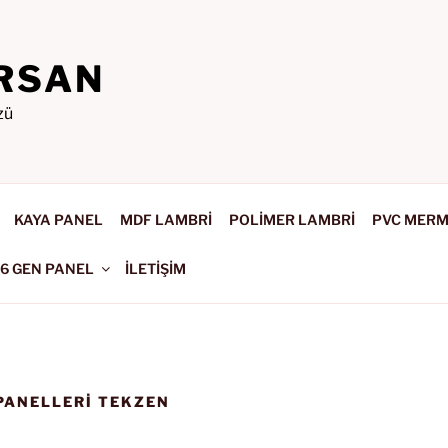
RSAN
zü
KAYA PANEL
MDF LAMBRİ
POLİMER LAMBRİ
PVC MER
-6 GEN PANEL
İLETİŞİM
PANELLERI TEKZEN