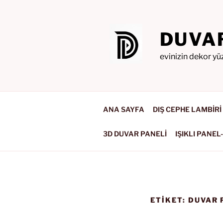
İçeriğe
geç
DUVA
evinizin dekor yü
ANA SAYFA
DIŞ CEPHE LAMBİRİ
3D DUVAR PANELİ
IŞIKLI PANEL
ETIKET:
DUVAR 