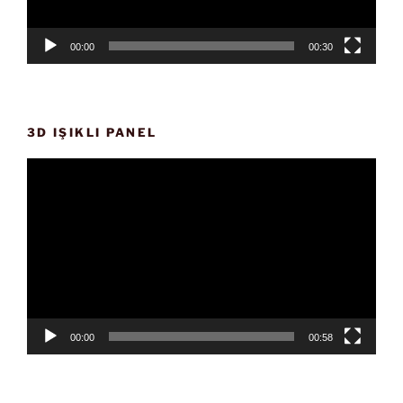
00:00
00:30
3D IŞIKLI PANEL
Video
oynatıcı
00:00
00:58