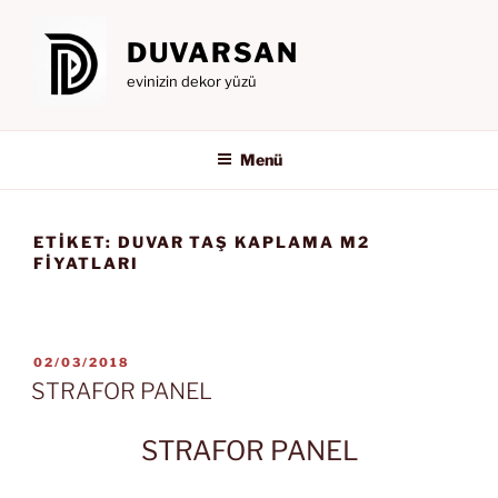
İçeriğe
geç
DUVARSAN
evinizin dekor yüzü
Menü
ETIKET:
DUVAR TAŞ KAPLAMA M2
FIYATLARI
YAYIM
02/03/2018
TARIHI
STRAFOR PANEL
STRAFOR PANEL