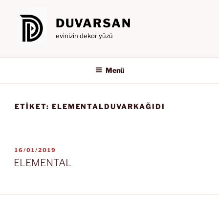
İçeriğe
geç
DUVARSAN
evinizin dekor yüzü
Menü
ETIKET:
ELEMENTALDUVARKAĞIDI
YAYIM
16/01/2019
TARIHI
ELEMENTAL