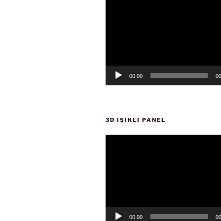
oynatıcı
00:00
00
3D IŞIKLI PANEL
Video
oynatıcı
00:00
00