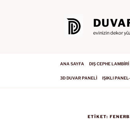
İçeriğe
geç
DUVA
evinizin dekor yü
ANA SAYFA
DIŞ CEPHE LAMBİRİ
3D DUVAR PANELİ
IŞIKLI PANEL
ETIKET:
FENERB