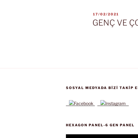
YAYIM
17/02/2021
TARIHI
GENÇ VE Ç
SOSYAL MEDYADA BIZI TAKIP E
HEXAGON PANEL-6 GEN PANEL
Video