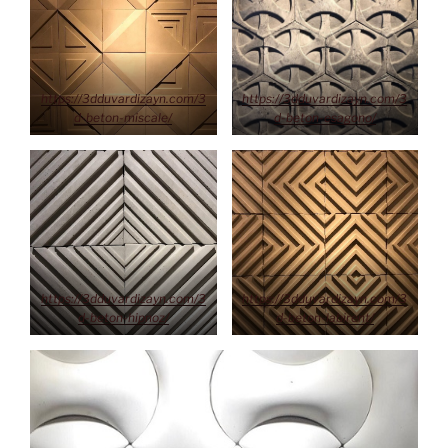
https://3dduvardizayn.com/3
https://3dduvardizayn.com/3
d-beton-miscale/
d-beton-esagono/
https://3dduvardizayn.com/3
https://3dduvardizayn.com/3
d-beton-hipnoz/
d-beton-labirent/