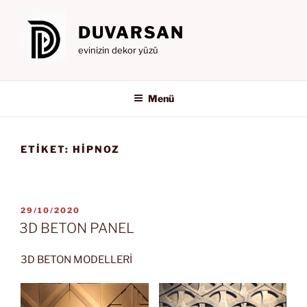
İçeriğe
geç
DUVARSAN
evinizin dekor yüzü
Menü
ETIKET:
HİPNOZ
YAYIM
29/10/2020
TARIHI
3D BETON PANEL
3D BETON MODELLERİ