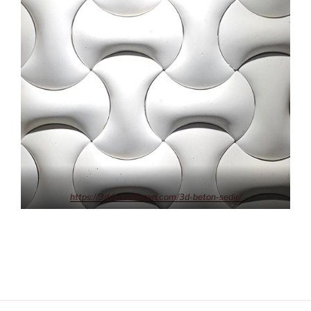
https://3dduvardizayn.com/3d-beton-sedir/