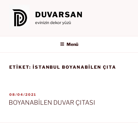
İçeriğe
geç
DUVARSAN
evinizin dekor yüzü
Menü
ETIKET:
ISTANBUL BOYANABILEN ÇITA
YAYIM
08/04/2021
TARIHI
BOYANABİLEN DUVAR ÇITASI