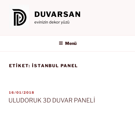
İçeriğe
geç
DUVARSAN
evinizin dekor yüzü
Menü
ETIKET:
İSTANBUL PANEL
YAYIM
16/01/2018
TARIHI
ULUDORUK 3D DUVAR PANELİ