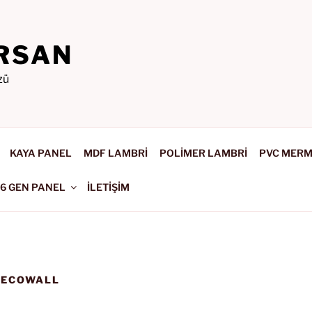
RSAN
zü
KAYA PANEL
MDF LAMBRİ
POLİMER LAMBRİ
PVC MER
-6 GEN PANEL
İLETİŞİM
DECOWALL