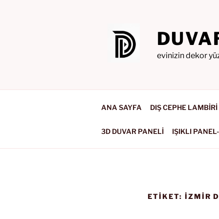
İçeriğe
geç
DUVA
evinizin dekor yü
ANA SAYFA
DIŞ CEPHE LAMBİRİ
3D DUVAR PANELİ
IŞIKLI PANEL
ETIKET:
IZMIR 