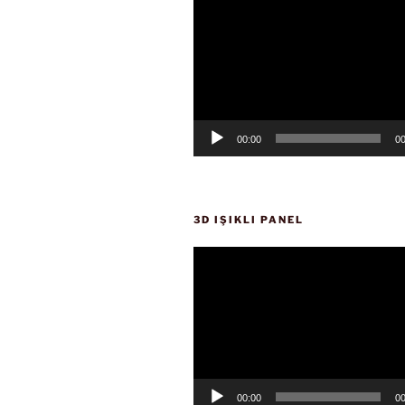
oynatıcı
00:00
00
3D IŞIKLI PANEL
Video
oynatıcı
00:00
00