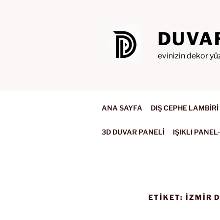
İçeriğe
geç
DUVA
evinizin dekor yü
ANA SAYFA
DIŞ CEPHE LAMBİRİ
3D DUVAR PANELİ
IŞIKLI PANEL
ETIKET:
IZMIR 