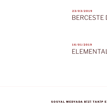
YAYIM
23/03/2019
TARIHI
BERCESTE 
YAYIM
16/01/2019
TARIHI
ELEMENTA
SOSYAL MEDYADA BIZI TAKIP E