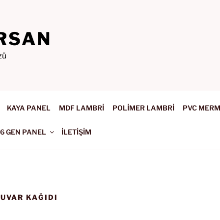
RSAN
zü
KAYA PANEL
MDF LAMBRİ
POLİMER LAMBRİ
PVC MER
-6 GEN PANEL
İLETİŞİM
DUVAR KAĞIDI