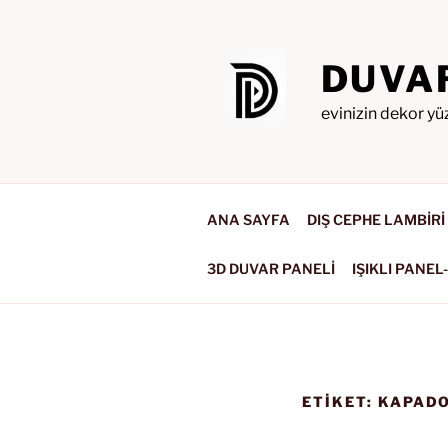
İçeriğe
geç
DUVA
evinizin dekor yü
ANA SAYFA
DIŞ CEPHE LAMBİRİ
3D DUVAR PANELİ
IŞIKLI PANEL
ETIKET:
KAPADO