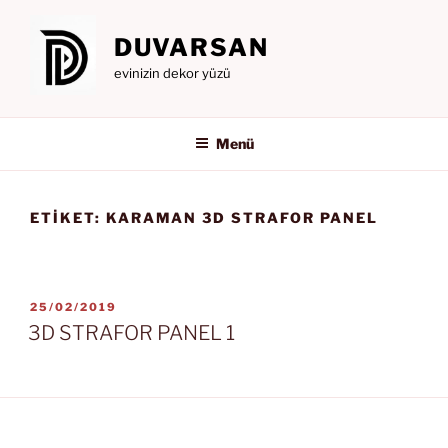
İçeriğe
geç
DUVARSAN
evinizin dekor yüzü
Menü
ETIKET:
KARAMAN 3D STRAFOR PANEL
YAYIM
25/02/2019
TARIHI
3D STRAFOR PANEL 1