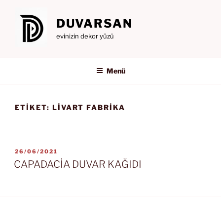
İçeriğe
geç
DUVARSAN
evinizin dekor yüzü
Menü
ETIKET:
LIVART FABRIKA
YAYIM
26/06/2021
TARIHI
CAPADACİA DUVAR KAĞIDI