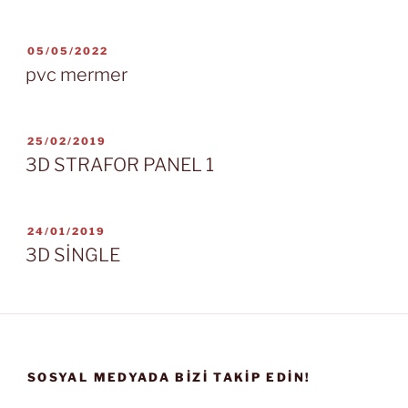
YAYIM
05/05/2022
TARIHI
pvc mermer
YAYIM
25/02/2019
TARIHI
3D STRAFOR PANEL 1
YAYIM
24/01/2019
TARIHI
3D SİNGLE
SOSYAL MEDYADA BIZI TAKIP EDIN!