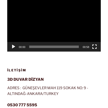
Video
oynatıcı
00:00
00:58
İLETIŞIM
3D DUVAR DİZYAN
ADRES : GÜNEŞEVLER MAH 119 SOKAK NO: 9 -
ALTINDAĞ-ANKARA/TURKEY
0530 777 5595