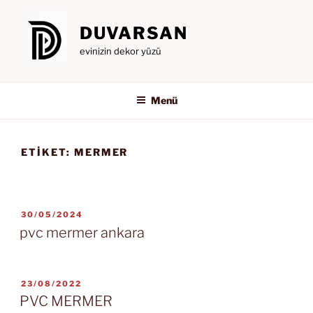
İçeriğe
geç
DUVARSAN
evinizin dekor yüzü
Menü
ETIKET:
MERMER
YAYIM
30/05/2024
TARIHI
pvc mermer ankara
YAYIM
23/08/2022
TARIHI
PVC MERMER