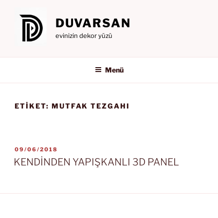
İçeriğe
geç
DUVARSAN
evinizin dekor yüzü
Menü
ETIKET:
MUTFAK TEZGAHI
YAYIM
09/06/2018
TARIHI
KENDİNDEN YAPIŞKANLI 3D PANEL