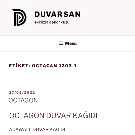
İçeriğe
geç
DUVARSAN
evinizin dekor yüzü
Menü
ETIKET:
OCTACAN 1203-1
YAYIM
27/05/2022
TARIHI
OCTAGON
OCTAGON DUVAR KAĞIDI
ADAWALL DUVAR KAĞIDI