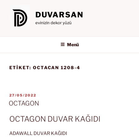
İçeriğe
geç
DUVARSAN
evinizin dekor yüzü
Menü
ETIKET:
OCTACAN 1208-4
YAYIM
27/05/2022
TARIHI
OCTAGON
OCTAGON DUVAR KAĞIDI
ADAWALL DUVAR KAĞIDI